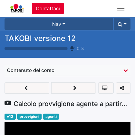
Contattaci
Nav
TAKOBI versione 12
0
%
Contenuto del corso
Calcolo provvigione agente a partire da ordine
v12
provvigioni
agenti