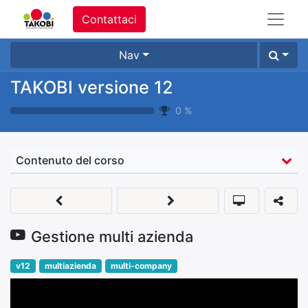
Contattaci
Nav
TAKOBI versione 12
0
%
Contenuto del corso
Gestione multi azienda
v12
multiazienda
multi-company