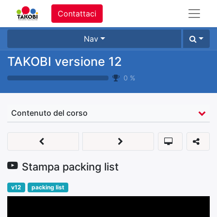
Contattaci
Nav
TAKOBI versione 12
0
%
Contenuto del corso
Stampa packing list
v12
packing list