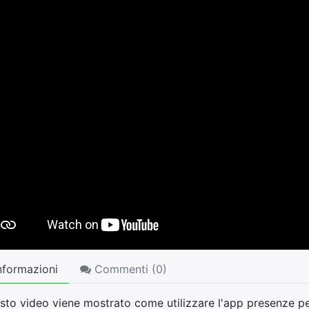
nformazioni
Commenti (
0
)
sto video viene mostrato come utilizzare l'app presenze per 