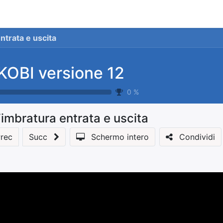
stionale
Servizi
News
Referenze
Co
ntrata e uscita
KOBI versione 12
0
%
imbratura entrata e uscita
rec
Succ
Schermo intero
Condividi