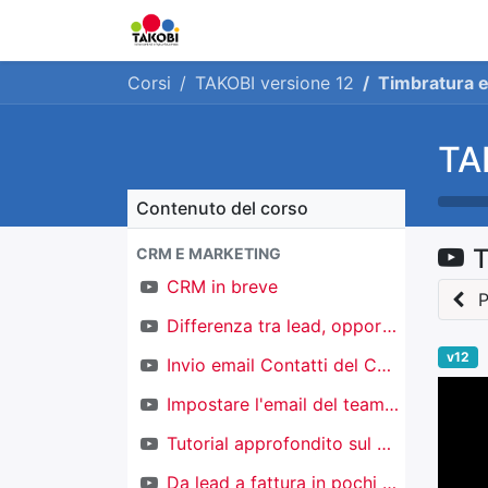
Home
Chi siamo
Ge
Corsi
TAKOBI versione 12
Timbratura e
TA
Contenuto del corso
T
CRM E MARKETING
CRM in breve
P
Differenza tra lead, opportunità e contatti
v12
Invio email Contatti del CRM
Impostare l'email del team di vendita
Tutorial approfondito sul CRM
Da lead a fattura in pochi click