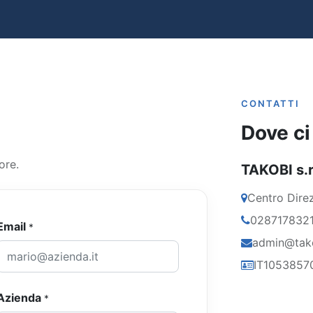
CONTATTI
Dove c
ore.
TAKOBI s.r.
Centro Direz
028717832
Email
*
admin@tak
IT1053857
Azienda
*