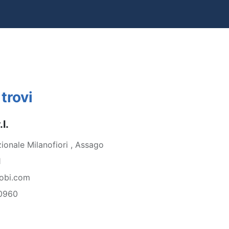
i
trovi
l.
ionale Milanofiori , Assago
1
obi.com
0960