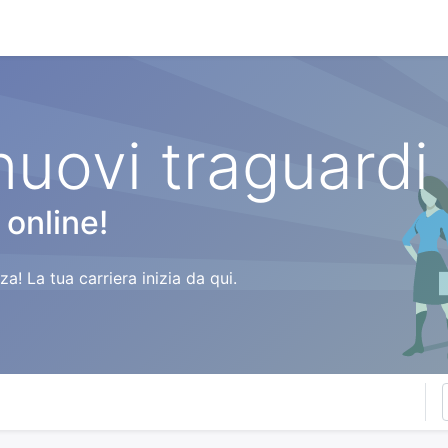
stionale
Servizi
News
Referenze
Co
nuovi traguardi
 online!
a! La tua carriera inizia da qui.