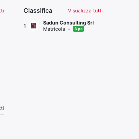
Classifica
ti
Visualizza tutti
Sadun Consulting Srl
1
Matricola
•
3 pe
ti