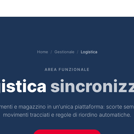
stionale
Servizi
News
Referenze
Co
Home
Gestionale
Logistica
AREA FUNZIONALE
istica
sincroniz
enti e magazzino in un'unica piattaforma: scorte sem
movimenti tracciati e regole di riordino automatiche.