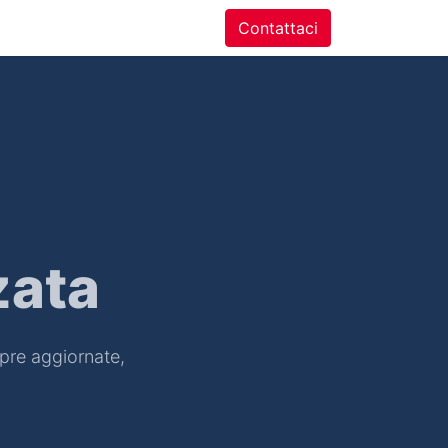
ntatti
Contattaci
zata
pre aggiornate,