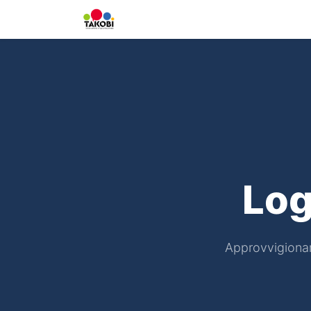
Home
Chi siamo
Ge
Log
Approvvigionam