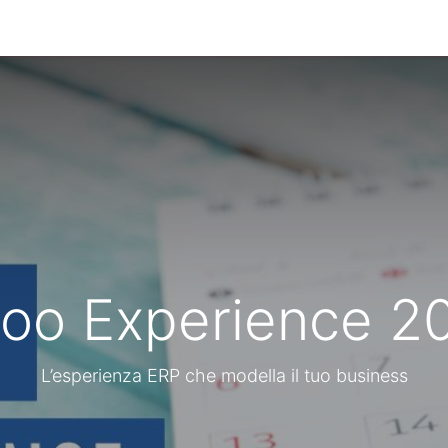
stionale
Servizi
News
Referenze
Co
oo Experience 2
L’esperienza ERP che modella il tuo business