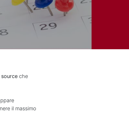
 source
che
uppare
enere il massimo