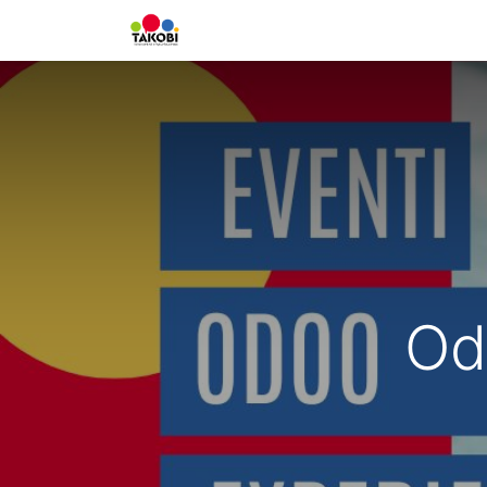
Home
Chi siamo
Ge
Od