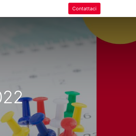
ntatti
Contattaci
022