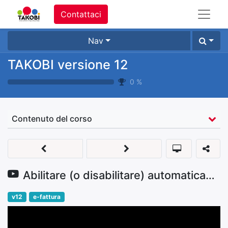
Contattaci
Nav
TAKOBI versione 12
0
%
Contenuto del corso
Abilitare (o disabilitare) automaticamente la fatturazione elettronica per i clienti
v12
e-fattura