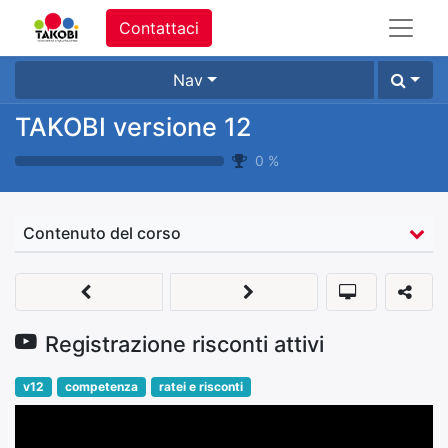
Contattaci
Nav
TAKOBI versione 12
0
%
Contenuto del corso
Registrazione risconti attivi
v12
competenza
ratei e risconti