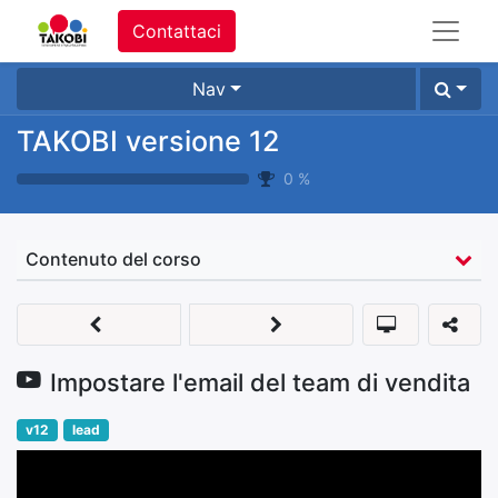
Contattaci
Nav
TAKOBI versione 12
0
%
Contenuto del corso
Impostare l'email del team di vendita
v12
lead