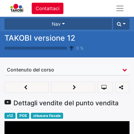
Contattaci
Nav
TAKOBI versione 12
0
%
Contenuto del corso
Dettagli vendite del punto vendita
v12
POS
chiusura fiscale