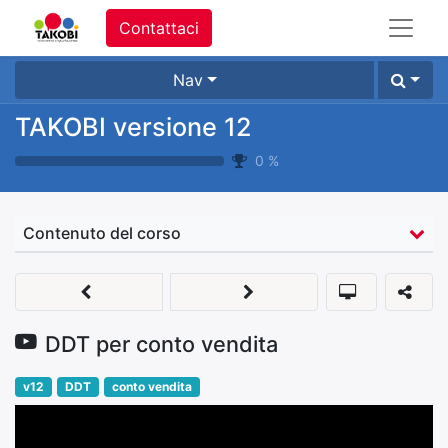
Contattaci
Nav
TAKOBI versione 12
0
%
Contenuto del corso
DDT per conto vendita
v12
DDT
conto vendita