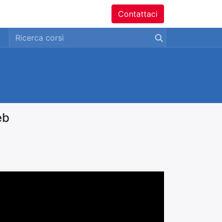
ntatti
Contattaci
eb