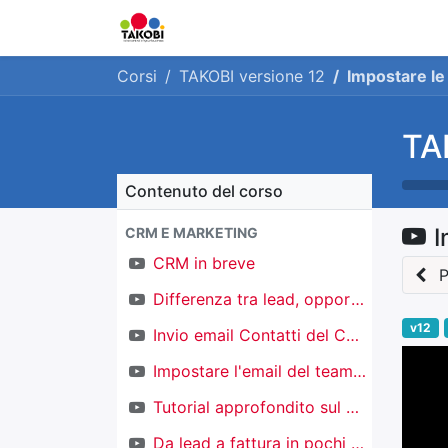
Home
Chi siamo
Ge
Corsi
TAKOBI versione 12
Impostare le 
TA
Contenuto del corso
I
CRM E MARKETING
CRM in breve
P
Differenza tra lead, opportunità e contatti
v12
Invio email Contatti del CRM
Impostare l'email del team di vendita
Tutorial approfondito sul CRM
Da lead a fattura in pochi click