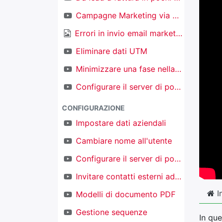
Campagne Marketing via email
Errori in invio email marketing
Eliminare dati UTM
Minimizzare una fase nella kanban nel CRM
Configurare il server di posta in ingresso per creare nuovi oggetti
CONFIGURAZIONE
Impostare dati aziendali
Cambiare nome all'utente
Configurare il server di posta in uscita
Invitare contatti esterni ad accedere al proprio TAKOBI
I
Modelli di documento PDF
Gestione sequenze
In qu