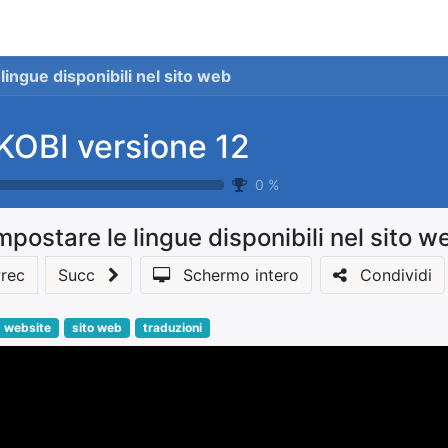
stionale
Servizi
News
Referenze
Co
lingue disponibili nel sito web
KOBI versione 12
0
%
mpostare le lingue disponibili nel sito w
rec
Succ
Schermo intero
Condividi
website
sito web
traduzioni