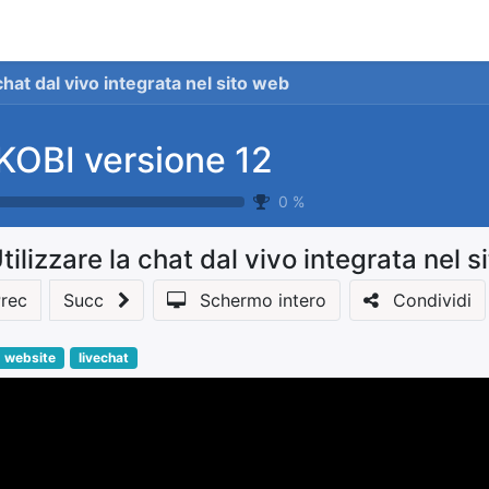
stionale
Servizi
News
Referenze
Co
 chat dal vivo integrata nel sito web
KOBI versione 12
0
%
tilizzare la chat dal vivo integrata nel 
rec
Succ
Schermo intero
Condividi
website
livechat