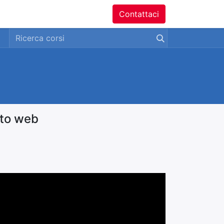
ntatti
Contattaci
sito web