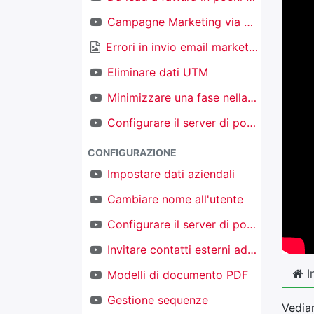
Campagne Marketing via email
Errori in invio email marketing
Eliminare dati UTM
Minimizzare una fase nella kanban nel CRM
Configurare il server di posta in ingresso per creare nuovi oggetti
CONFIGURAZIONE
Impostare dati aziendali
Cambiare nome all'utente
Configurare il server di posta in uscita
Invitare contatti esterni ad accedere al proprio TAKOBI
I
Modelli di documento PDF
Gestione sequenze
Vediam