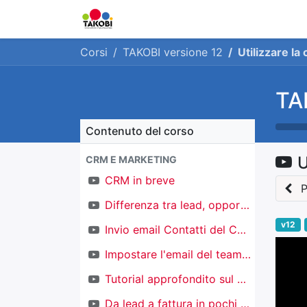
Home
Chi siamo
Ge
Corsi
TAKOBI versione 12
Utilizzare la
TA
Contenuto del corso
U
CRM E MARKETING
CRM in breve
P
Differenza tra lead, opportunità e contatti
v12
Invio email Contatti del CRM
Impostare l'email del team di vendita
Tutorial approfondito sul CRM
Da lead a fattura in pochi click