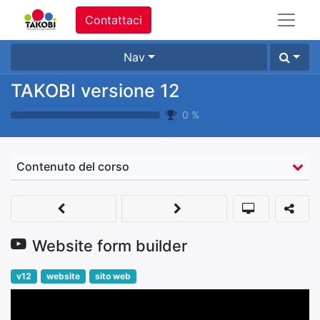
Contattaci
Nav
TAKOBI versione 12
0
%
Contenuto del corso
Website form builder
v12
website
sito web