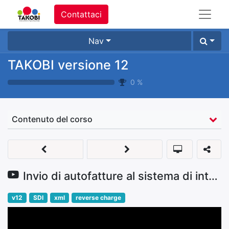
Contattaci
Nav
TAKOBI versione 12
0
%
Contenuto del corso
Invio di autofatture al sistema di interscambio - inversione contabile
v12
SDI
xml
reverse charge