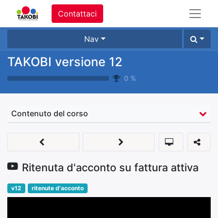
Contattaci
Nav
TAKOBI versione 12
0
%
Contenuto del corso
Ritenuta d'acconto su fattura attiva
v12
ritenute d'acconto