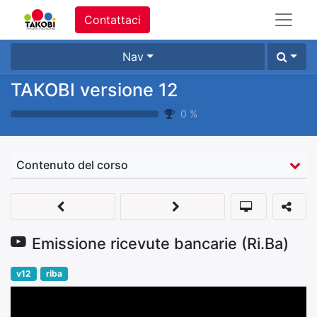
Contattaci
Nav
TAKOBI versione 12
0
%
Contenuto del corso
Emissione ricevute bancarie (Ri.Ba)
v12
riba