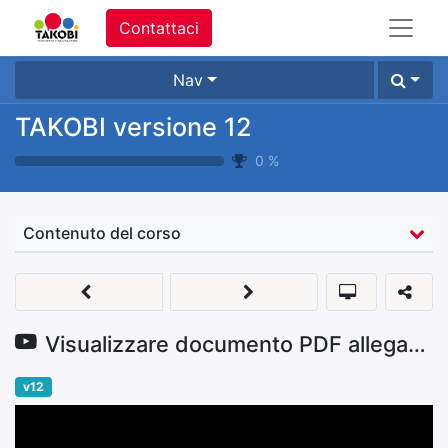
Contattaci
Nav
TAKOBI versione 12
0
%
Contenuto del corso
Visualizzare documento PDF allegato a file XML
v12