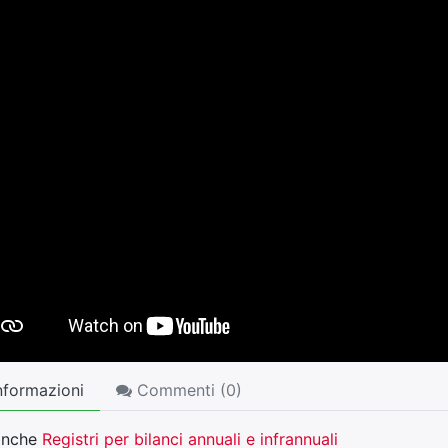
nformazioni
Commenti (
0
)
anche
Registri per bilanci annuali e infrannuali