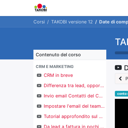
Home
Chi siamo
Ge
Corsi
TAKOBI versione 12
Date di comp
TA
Contenuto del corso
D
CRM E MARKETING
CRM in breve
P
Differenza tra lead, opportunità e contatti
conto
Invio email Contatti del CRM
Impostare l'email del team di vendita
Tutorial approfondito sul CRM
Da lead a fattura in pochi click