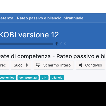
stionale
Servizi
News
Referenze
Co
etenza - Rateo passivo e bilancio infrannuale
KOBI versione 12
0
%
ate di competenza - Rateo passivo e bi
rec
Succ
Schermo intero
Condividi
 economico
competenza
v14
bilancio