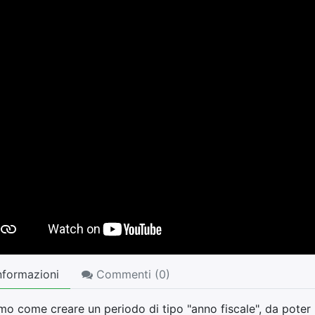
nformazioni
Commenti (
0
)
mo come creare un periodo di tipo "anno fiscale", da poter 