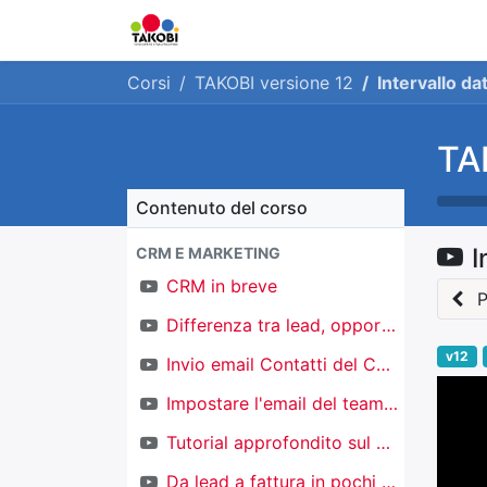
Home
Chi siamo
Ge
Corsi
TAKOBI versione 12
Intervallo dat
TA
Contenuto del corso
I
CRM E MARKETING
CRM in breve
P
Differenza tra lead, opportunità e contatti
v12
Invio email Contatti del CRM
Impostare l'email del team di vendita
Tutorial approfondito sul CRM
Da lead a fattura in pochi click