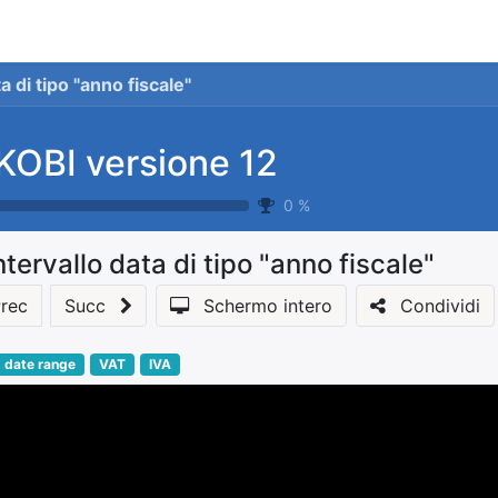
stionale
Servizi
News
Referenze
Co
a di tipo "anno fiscale"
KOBI versione 12
0
%
ntervallo data di tipo "anno fiscale"
rec
Succ
Schermo intero
Condividi
date range
VAT
IVA