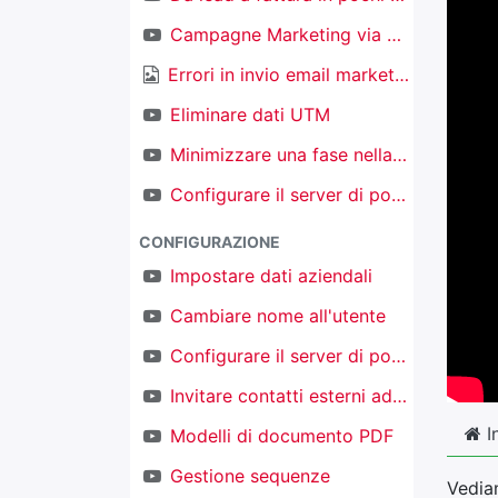
Campagne Marketing via email
Errori in invio email marketing
Eliminare dati UTM
Minimizzare una fase nella kanban nel CRM
Configurare il server di posta in ingresso per creare nuovi oggetti
CONFIGURAZIONE
Impostare dati aziendali
Cambiare nome all'utente
Configurare il server di posta in uscita
Invitare contatti esterni ad accedere al proprio TAKOBI
I
Modelli di documento PDF
Gestione sequenze
Vedia