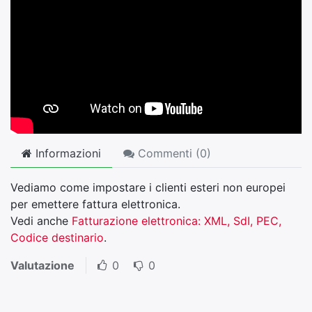
Informazioni
Commenti (
0
)
Vediamo come impostare i clienti esteri non europei
per emettere fattura elettronica.
Vedi anche
Fatturazione elettronica: XML, SdI, PEC,
Codice destinario
.
Valutazione
0
0