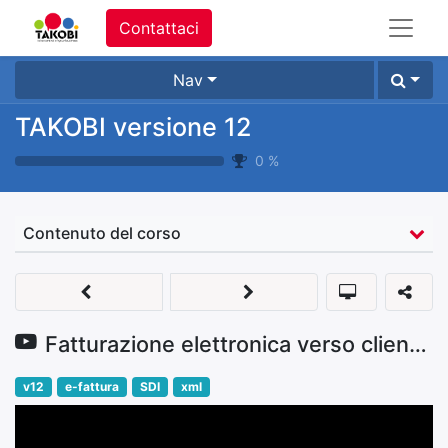
Contattaci
Nav
TAKOBI versione 12
0
%
Contenuto del corso
Fatturazione elettronica verso cliente extra UE
v12
e-fattura
SDI
xml