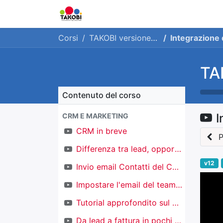
Home
Chi siamo
Ge
Corsi
TAKOBI versione 12
Integrazione d
TA
Contenuto del corso
I
CRM E MARKETING
CRM in breve
P
Differenza tra lead, opportunità e contatti
v12
Invio email Contatti del CRM
Impostare l'email del team di vendita
Tutorial approfondito sul CRM
Da lead a fattura in pochi click