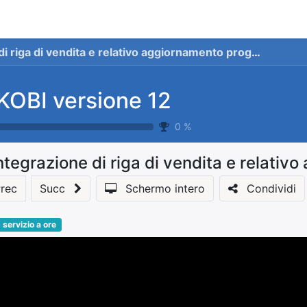
stionale
Servizi
News
Referenze
Co
i riga di vendita e relativo aggiornamento progetto
KOBI versione 12
0
%
ntegrazione di riga di vendita e relati
rec
Succ
Schermo intero
Condividi
servizio a ore