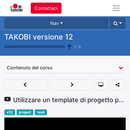
Contattaci
Nav
TAKOBI versione 12
0
%
Contenuto del corso
Utilizzare un template di progetto per creare nuovi progetti e lavori
v12
project
task