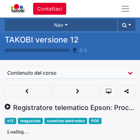
Contattaci
Nav
TAKOBI versione 12
0
%
Contenuto del corso
Registratore telematico Epson: Procedura per l'installatore
v12
magazzino
scontrino elettronico
POS