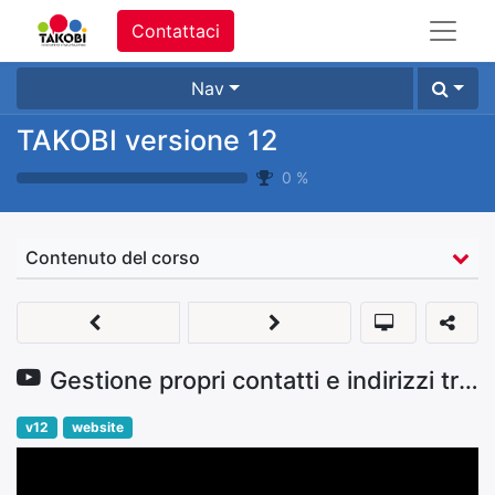
Contattaci
Nav
TAKOBI versione 12
0
%
Contenuto del corso
Gestione propri contatti e indirizzi tramite portale
v12
website