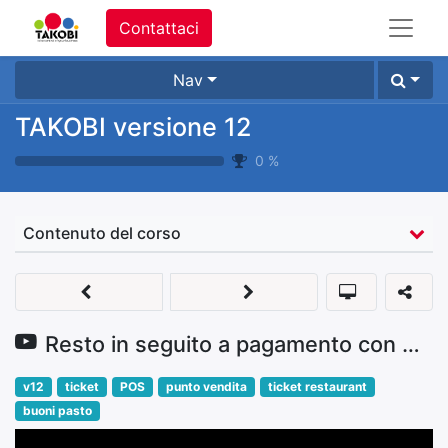
Contattaci
Nav
TAKOBI versione 12
0
%
Contenuto del corso
Resto in seguito a pagamento con buoni pasto
v12
ticket
POS
punto vendita
ticket restaurant
buoni pasto