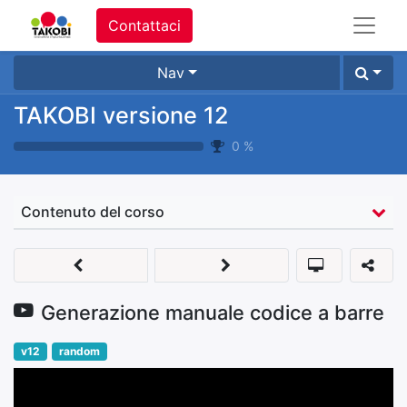
Contattaci
Nav
TAKOBI versione 12
0
%
Contenuto del corso
Generazione manuale codice a barre
v12
random