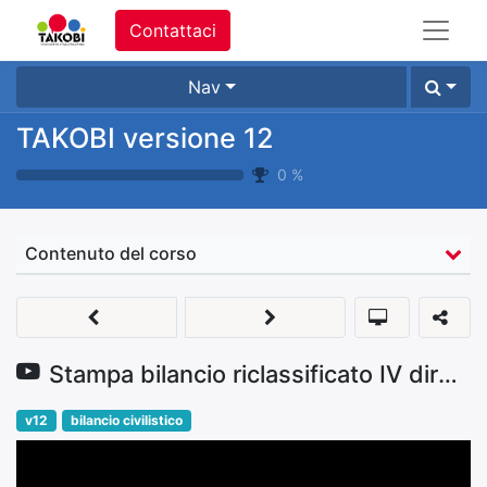
Contattaci
Nav
TAKOBI versione 12
0
%
Contenuto del corso
Stampa bilancio riclassificato IV direttiva CEE
v12
bilancio civilistico