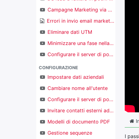
Campagne Marketing via email
Errori in invio email marketing
Eliminare dati UTM
Minimizzare una fase nella kanban nel CRM
Configurare il server di posta in ingresso per creare nuovi oggetti
CONFIGURAZIONE
Impostare dati aziendali
Cambiare nome all'utente
Configurare il server di posta in uscita
Invitare contatti esterni ad accedere al proprio TAKOBI
I
Modelli di documento PDF
Gestione sequenze
I pass