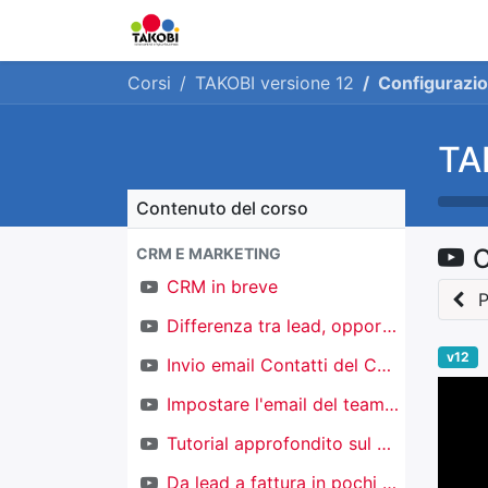
Home
Chi siamo
Ge
Corsi
TAKOBI versione 12
Configurazio
TA
Contenuto del corso
C
CRM E MARKETING
CRM in breve
P
Differenza tra lead, opportunità e contatti
v12
Invio email Contatti del CRM
Impostare l'email del team di vendita
Tutorial approfondito sul CRM
Da lead a fattura in pochi click