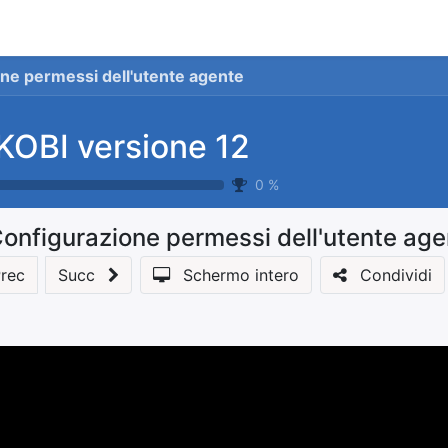
stionale
Servizi
News
Referenze
Co
ne permessi dell'utente agente
KOBI versione 12
0
%
onfigurazione permessi dell'utente age
rec
Succ
Schermo intero
Condividi