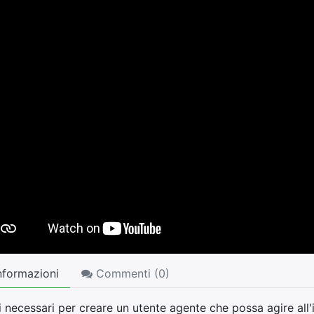
nformazioni
Commenti (
0
)
i necessari per creare un utente agente che possa agire all