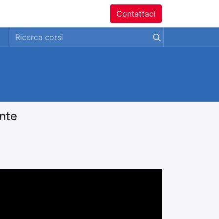
ntatti
Contattaci
nte