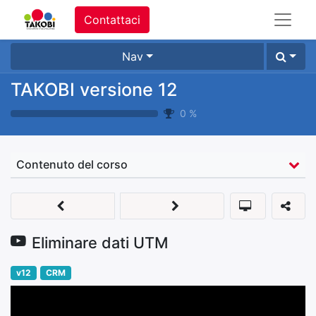
Contattaci
Nav
TAKOBI versione 12
0
%
Contenuto del corso
Eliminare dati UTM
v12
CRM