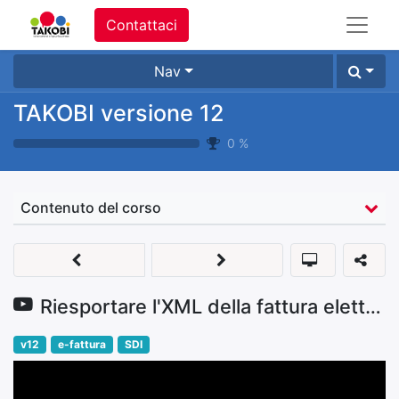
Contattaci
Nav
TAKOBI versione 12
0
%
Contenuto del corso
Riesportare l'XML della fattura elettronica in caso di errore trasmittente
v12
e-fattura
SDI