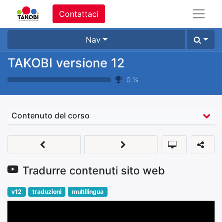
Contattaci
Nav
TAKOBI versione 12
0
%
Contenuto del corso
Tradurre contenuti sito web
v12
traduzioni
multilingua