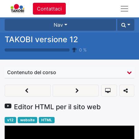
Contattaci
Nav
TAKOBI versione 12
0
%
Contenuto del corso
Editor HTML per il sito web
v12
website
HTML