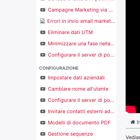
Campagne Marketing via email
Errori in invio email marketing
Eliminare dati UTM
Minimizzare una fase nella kanban nel CRM
Configurare il server di posta in ingresso per creare nuovi oggetti
CONFIGURAZIONE
Impostare dati aziendali
Cambiare nome all'utente
Configurare il server di posta in uscita
Invitare contatti esterni ad accedere al proprio TAKOBI
I
Modelli di documento PDF
Gestione sequenze
Vedia