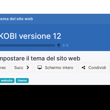
stionale
Servizi
News
Referenze
Co
 tema del sito web
KOBI versione 12
0
%
mpostare il tema del sito web
rec
Succ
Schermo intero
Condividi
website
theme