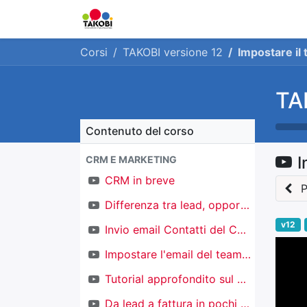
Home
Chi siamo
Ge
Corsi
TAKOBI versione 12
Impostare il
TA
Contenuto del corso
I
CRM E MARKETING
CRM in breve
P
Differenza tra lead, opportunità e contatti
v12
Invio email Contatti del CRM
Impostare l'email del team di vendita
Tutorial approfondito sul CRM
Da lead a fattura in pochi click