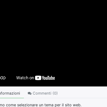
nformazioni
Commenti (
0
)
mo come selezionare un tema per il sito web.