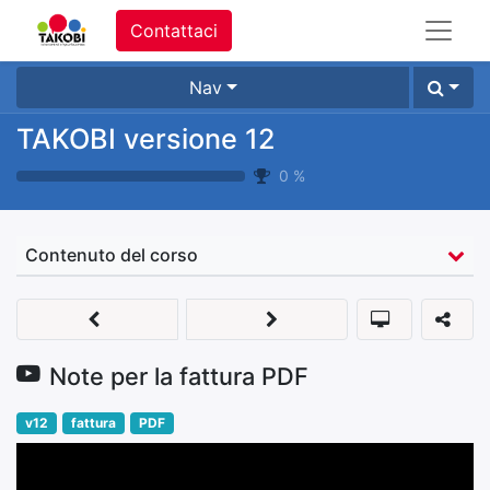
Contattaci
Nav
TAKOBI versione 12
0
%
Contenuto del corso
Note per la fattura PDF
v12
fattura
PDF