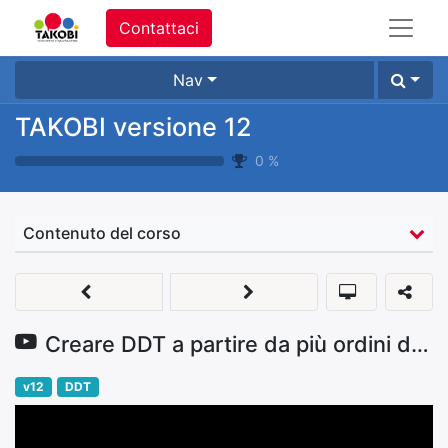
Contattaci
Nav
TAKOBI versione 12
0
%
Contenuto del corso
Creare DDT a partire da più ordini di consegna
v12
DDT