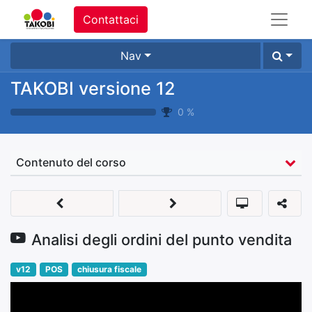
Contattaci
Nav
TAKOBI versione 12
0
%
Contenuto del corso
Analisi degli ordini del punto vendita
v12
POS
chiusura fiscale