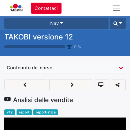
Contattaci
Nav
TAKOBI versione 12
0
%
Contenuto del corso
Analisi delle vendite
v12
report
reportistica