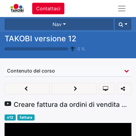
Contattaci
Nav
TAKOBI versione 12
0
%
Contenuto del corso
Creare fattura da ordini di vendita multipli
v12
fattura