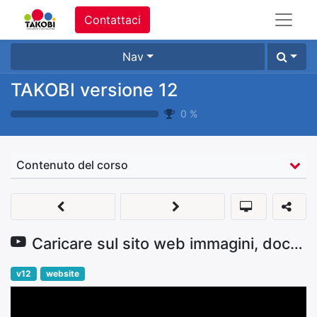
Contattaci
Nav
TAKOBI versione 12
0
%
Contenuto del corso
Caricare sul sito web immagini, documenti, video, pittogrammi
v12
website