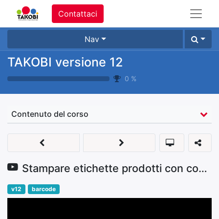
Contattaci
Nav
TAKOBI versione 12
0
%
Contenuto del corso
Stampare etichette prodotti con codici a barre
v12
barcode