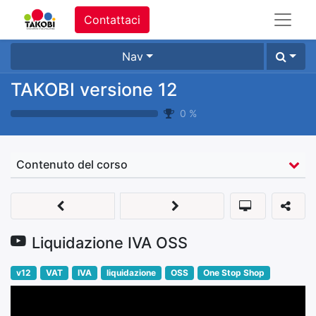
Contattaci
Nav
TAKOBI versione 12
0
%
Contenuto del corso
Liquidazione IVA OSS
v12
VAT
IVA
liquidazione
OSS
One Stop Shop