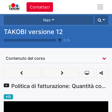
Contattaci
Nav
TAKOBI versione 12
0
%
Contenuto del corso
Politica di fatturazione: Quantità consegnate
v12