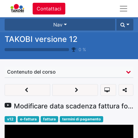
Contattaci
Nav
TAKOBI versione 12
0
%
Contenuto del corso
Modificare data scadenza fattura fornitore
v12
e-fattura
fattura
termini di pagamento