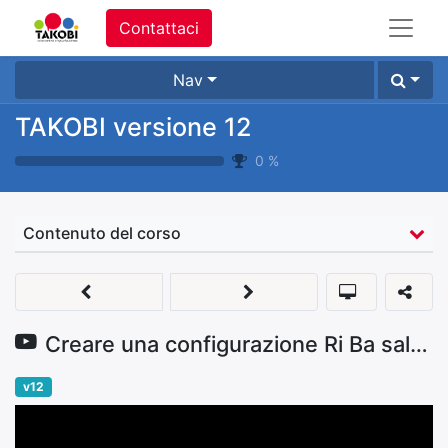
Contattaci
Nav
TAKOBI versione 12
0
%
Contenuto del corso
Creare una configurazione Ri Ba salvo buon fine
v12