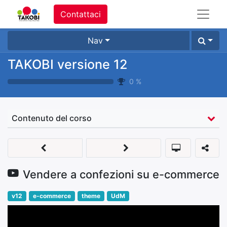
Contattaci
Nav
TAKOBI versione 12
0
%
Contenuto del corso
Vendere a confezioni su e-commerce
v12
e-commerce
theme
UdM