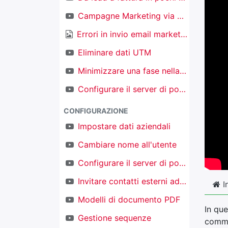
Campagne Marketing via email
Errori in invio email marketing
Eliminare dati UTM
Minimizzare una fase nella kanban nel CRM
Configurare il server di posta in ingresso per creare nuovi oggetti
CONFIGURAZIONE
Impostare dati aziendali
Cambiare nome all'utente
Configurare il server di posta in uscita
Invitare contatti esterni ad accedere al proprio TAKOBI
I
Modelli di documento PDF
In qu
Gestione sequenze
commer