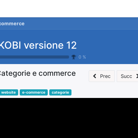
stionale
Servizi
News
Referenze
Co
 commerce
KOBI versione 12
0
%
ategorie e commerce
Prec
Succ
website
e-commerce
categorie