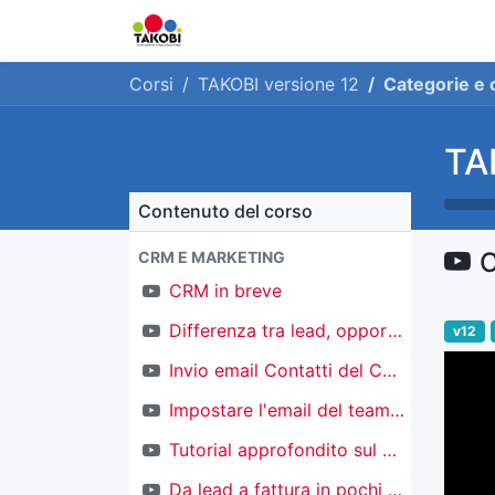
Home
Chi siamo
Ge
Corsi
TAKOBI versione 12
Categorie e
TA
Contenuto del corso
C
CRM E MARKETING
CRM in breve
Differenza tra lead, opportunità e contatti
v12
Invio email Contatti del CRM
Impostare l'email del team di vendita
Tutorial approfondito sul CRM
Da lead a fattura in pochi click