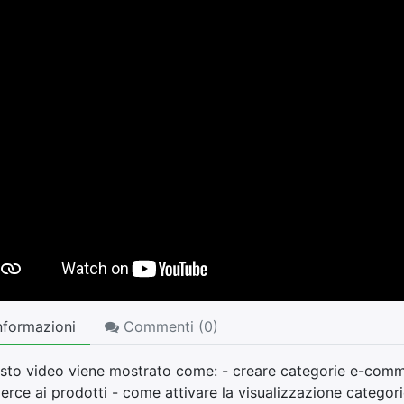
nformazioni
Commenti (
0
)
esto video viene mostrato come: - creare categorie e-comme
ce ai prodotti - come attivare la visualizzazione categorie 