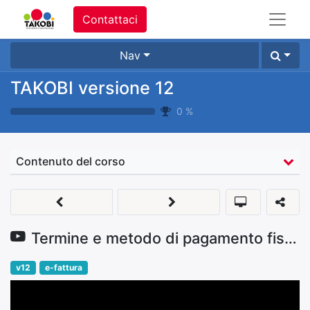
Contattaci
Nav
TAKOBI versione 12
0
%
Contenuto del corso
Termine e metodo di pagamento fiscali
v12
e-fattura